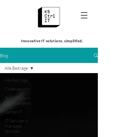
Innovative IT solutions, simplified.
Blog
Alle Beiträge
Alle Beiträge
Cybersecurity
Technologie &
Nachhaltigkeit
Dental-IT
IT-Services &
Managed
Services