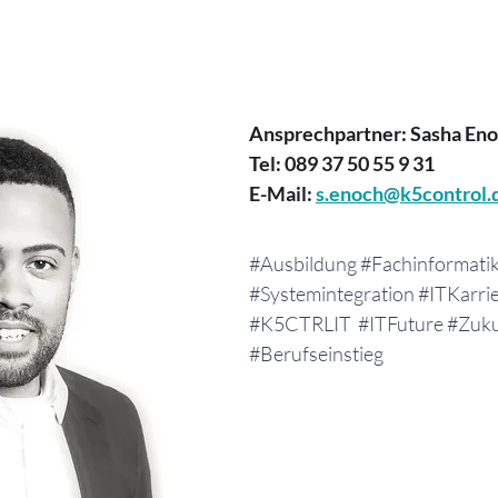
Ansprechpartner: Sasha En
Tel: 089 37 50 55 9 31
E-Mail: 
s.enoch@k5control.
#Ausbildung
#Fachinformati
#Systemintegration
#ITKarri
#K5CTRLIT
#ITFuture
#Zuku
#Berufseinstieg