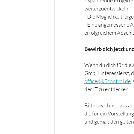
- Spannende Projekte u
weiterzuentwickeln
- Die Möglichkeit, ei
- Eine angemessene A
erfolgreichem Abschl
Bewirb dich jetzt un
Wenn du dich für die 
GmbH interessierst, 
office@k5control.de
.
der IT zu entdecken.
Bitte beachte, dass a
die für ein Vorstellu
und gemäß den gelte