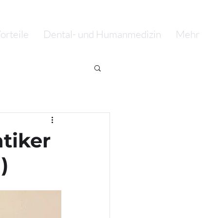
orteile
Dental- und Humanmedizin
Mehr
tiker
)