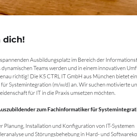
 dich!
 spannenden Ausbildungsplatz im Bereich der Informationst
es dynamischen Teams werden und in einem innovativen Umfe
genau richtig! Die K5 CTRL IT GmbH aus München bietet ei
für Systemintegration (m/w/d) an. Wir suchen motivierte un
Leidenschaft für IT in die Praxis umsetzen möchten.
Auszubildender zum Fachinformatiker für Systemintegrat
er Planung, Installation und Konfiguration von IT-Systemen
Fehleranalyse und Störungsbehebung in Hard- und Softwar