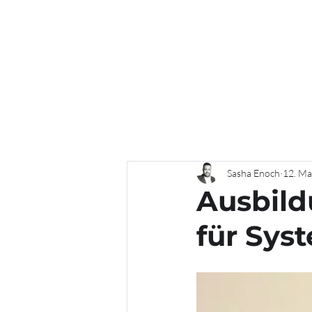
K5 CTRL IT GmbH
Innovative IT solutions, simplified.
Sasha Enoch
12. Ma
Ausbild
für Sys