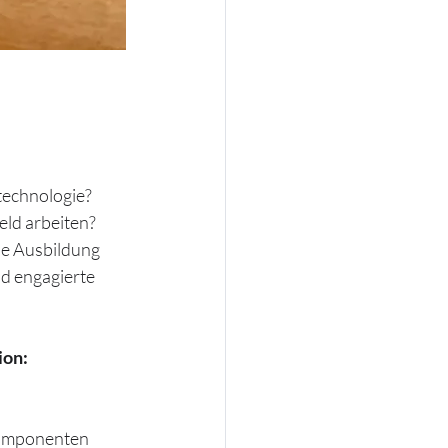
echnologie? 
ld arbeiten? 
ne Ausbildung 
d engagierte 
ion:
ekomponenten