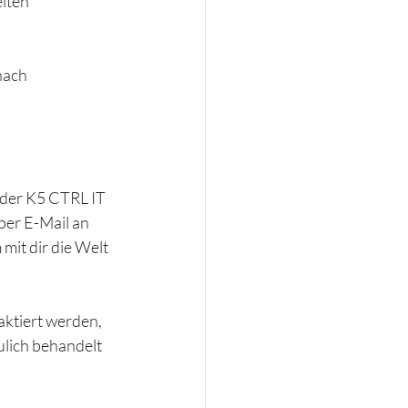
n      
nach 
 der K5 CTRL IT 
er E-Mail an 
it dir die Welt 
ktiert werden, 
lich behandelt 