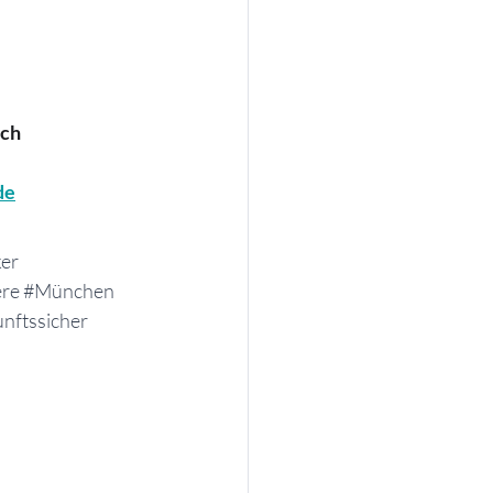
och
de
ker
ere
#München
nftssicher